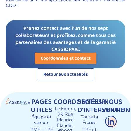
CDD !
Prenez contact avec l’un de nos sept
collaborateurs et profitez, comme tous ces
partenaires des avantages et de la garantie
CASSIOPAIE.
Coordonnées et contact
Retour aux actualités
PAGES
COORDONNÉES
SECTEUR
NOUS
UTILES
D’INTERVENTION
SUIVRE
Le Forum,
29 Rue
Équipe et
Toute la
Maurice
valeurs
France
Flandin,
PME - TPE
TPE et
69003